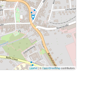
Leaflet
| ©
OpenStreetMap
contributors