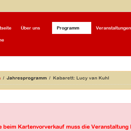
tseite
Über uns
Programm
Veranstaltungen
he
m
Jahresprogramm
Kabarett: Lucy van Kuhl
 beim Kartenvorverkauf muss die Veranstaltung 