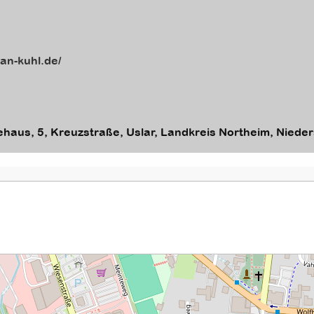
van-kuhl.de/
haus, 5, Kreuzstraße, Uslar, Landkreis Northeim, Nied