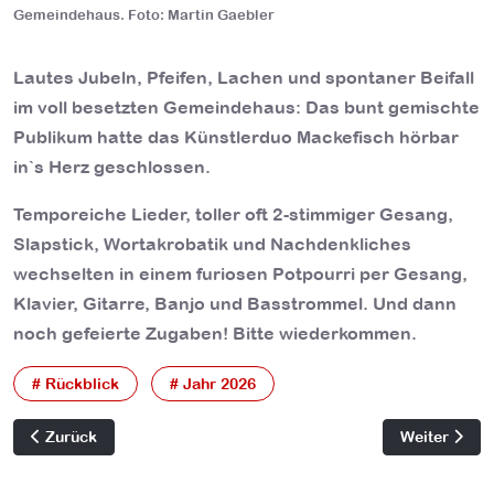
Gemeindehaus. Foto: Martin Gaebler
Lautes Jubeln, Pfeifen, Lachen und spontaner Beifall
im voll besetzten Gemeindehaus: Das bunt gemischte
Publikum hatte das Künstlerduo Mackefisch hörbar
in`s Herz geschlossen.
Temporeiche Lieder, toller oft 2-stimmiger Gesang,
Slapstick, Wortakrobatik und Nachdenkliches
wechselten in einem furiosen Potpourri per Gesang,
Klavier, Gitarre, Banjo und Basstrommel. Und dann
noch gefeierte Zugaben! Bitte wiederkommen.
# Rückblick
# Jahr 2026
Vorheriger Beitrag: Robin Alexander liest in Uslar: Ein Blick hi
Nächster Bei
Zurück
Weiter